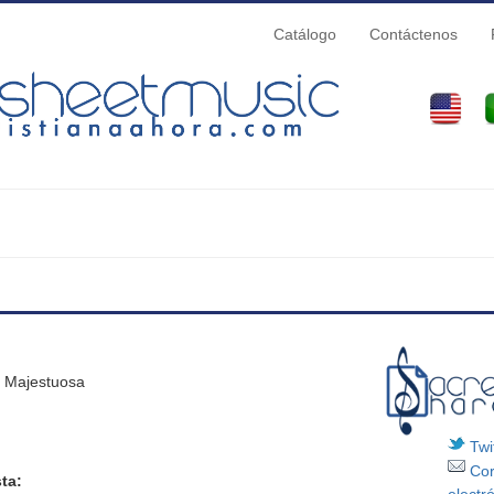
Catálogo
Contáctenos
quí
a Majestuosa
Twit
Cor
ta: