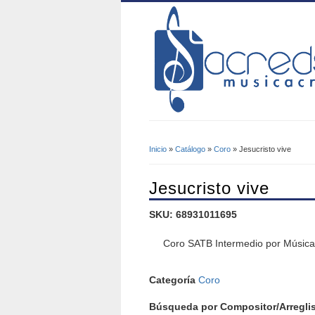
Inicio
»
Catálogo
»
Coro
» Jesucristo vive
Se Encuentra Usted A
Jesucristo vive
SKU: 68931011695
Coro SATB Intermedio por Músic
Categoría
Coro
Búsqueda por Compositor/Arreglis