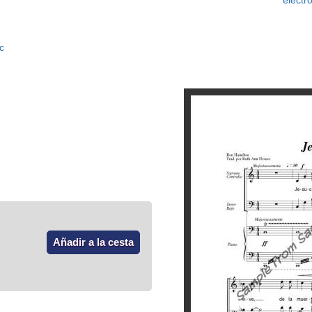
electr
c