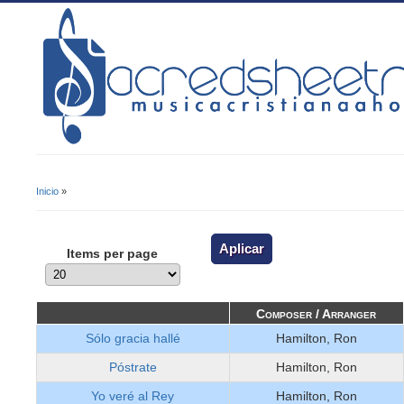
Inicio
»
Se Encuentra Usted Aquí
Items per page
Composer / Arranger
Sólo gracia hallé
Hamilton, Ron
Póstrate
Hamilton, Ron
Yo veré al Rey
Hamilton, Ron