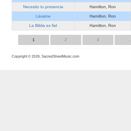
Necesito tu presencia
Hamilton, Ron
Lávame
Hamilton, Ron
La Biblia es fiel
Hamilton, Ron
1
2
3
Páginas
Copyright © 2026, SacredSheetMusic.com