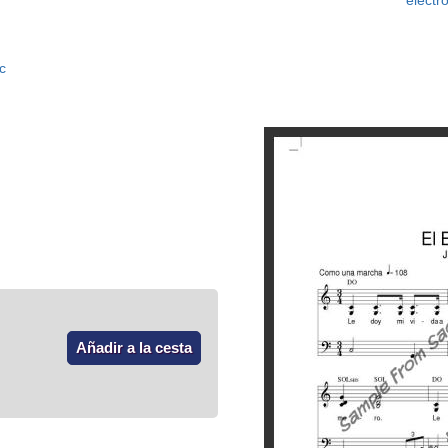
electr
c