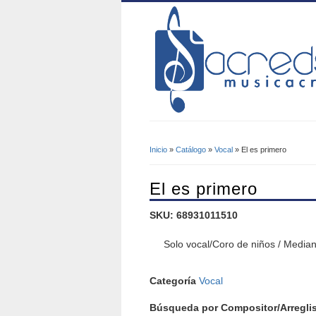
Inicio
»
Catálogo
»
Vocal
» El es primero
Se Encuentra Usted A
El es primero
SKU: 68931011510
Solo vocal/Coro de niños / Media
Categoría
Vocal
Búsqueda por Compositor/Arreglis