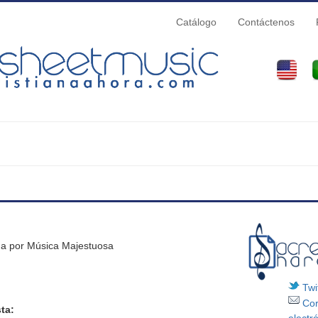
Catálogo
Contáctenos
quí
na por Música Majestuosa
Twit
Cor
ta: