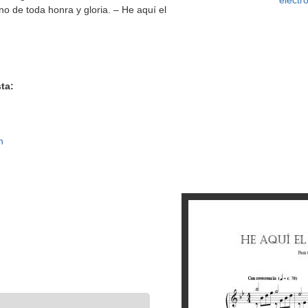
electr
no de toda honra y gloria. – He aquí el
ta:
n