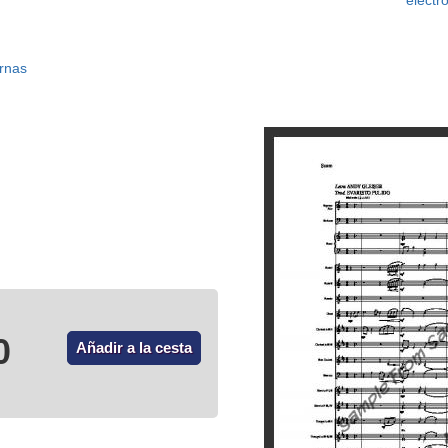
electr
rnas
0