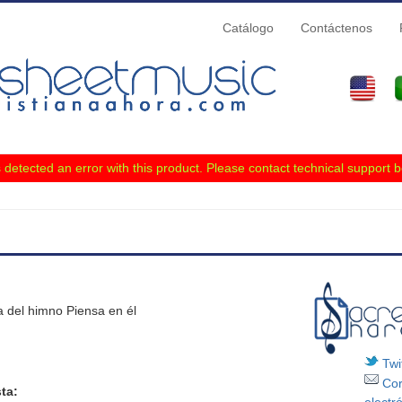
Catálogo
Contáctenos
detected an error with this product. Please
contact technical support
b
quí
 del himno Piensa en él
Twit
Cor
ta: