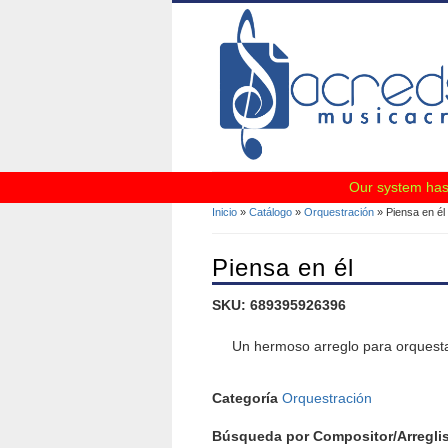
Our system has 
Inicio
»
Catálogo
»
Orquestración
» Piensa en él
Se Encuentra Usted A
Piensa en él
SKU: 689395926396
Un hermoso arreglo para orquesta
Categoría
Orquestración
Búsqueda por Compositor/Arreglis