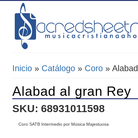
Inicio
»
Catálogo
»
Coro
» Alabad
Se Encuentra Usted Aquí
Alabad al gran Rey
SKU: 68931011598
Coro SATB Intermedio por Música Majestuosa