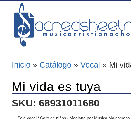
Inicio
»
Catálogo
»
Vocal
» Mi vid
Se Encuentra Usted Aquí
Mi vida es tuya
SKU: 68931011680
Solo vocal / Coro de niños / Mediana por Música Majestuosa