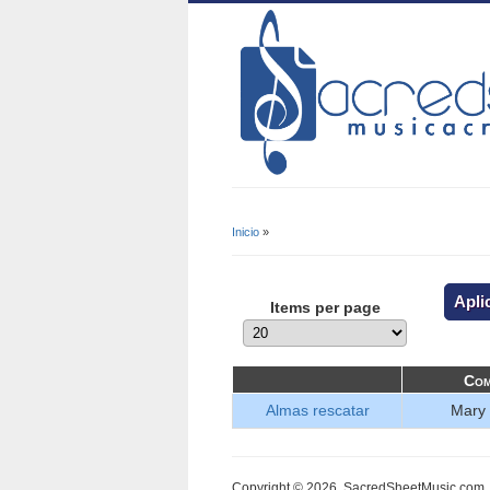
Inicio
»
Se Encuentra Usted A
Items per page
Com
Almas rescatar
Mary 
Copyright © 2026, SacredSheetMusic.com